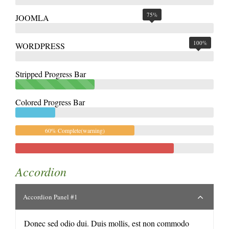
75%
JOOMLA
100%
WORDPRESS
Stripped Progress Bar
40%
Complete(success)
Colored Progress Bar
20%
Complete
60% Complete(warning)
80%
Complete
Accordion
Accordion Panel #1
Donec sed odio dui. Duis mollis, est non commodo