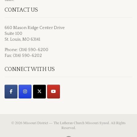
CONTACT US
660 Mason Ridge Center Drive
Suite 100
St. Louis, MO 63141
Phone: (314) 590-6200
Fax: (314) 590-6202
CONNECT WITH US
© 2026 Missouri District — The Lutheran Church Missouri Synod. All Rights
Reserved.