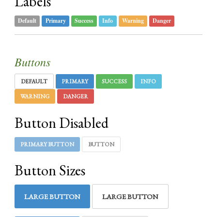
Labels
Default
Primary
Success
Info
Warning
Danger
Buttons
DEFAULT
PRIMARY
SUCCESS
INFO
WARNING
DANGER
Button Disabled
PRIMARY BUTTON
BUTTON
Button Sizes
LARGE BUTTON
LARGE BUTTON