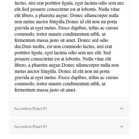
luctus, nisi erat porttitor ligula, eget lacinia odio sem nec
elit.Sed posuere consectetur est at lobortis. Nulla vitae
elit libero, a pharetra augue. Donec ullamcorper nulla
non metus auctor fringilla.Donec id elit non mi porta
gravida at eget metus. Fusce dapibus, tellus ac cursus
commodo, tortor mauris condimentum nibh, ut
fermentum massa justo sit amet. Donec sed odio
dui.Duis mollis, est non commodo luctus, nisi erat
porttitor ligula, eget lacinia odio sem nec elit. Sed
posuere consectetur est at lobortis. Nulla vitae elit
libero, a pharetra augue.Donec ullamcorper nulla non
metus auctor fringilla. Donec id elit non mi porta
gravida at eget metus. Fusce dapibus, tellus ac cursus
commodo, tortor mauris condimentum nibh, ut
fermentum massa justo sit amet.
Accordion Panel #2
Donec sed odio dui. Duis mollis, est non commodo
Accordion Panel #3
luctus, nisi erat porttitor ligula, eget lacinia odio sem nec
elit.Sed posuere consectetur est at lobortis. Nulla vitae