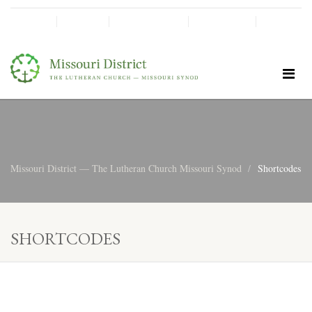
SHINE!
MOScholars
Give Now
Missouri District — The Lutheran Church Missouri Synod
Shortcodes
SHORTCODES